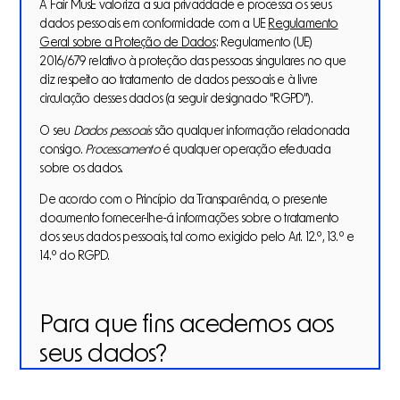
A Fair MusE valoriza a sua privacidade e processa os seus
dados pessoais em conformidade com a UE
Regulamento
Geral sobre a Proteção de Dados
: Regulamento (UE)
2016/679 relativo à proteção das pessoas singulares no que
diz respeito ao tratamento de dados pessoais e à livre
circulação desses dados (a seguir designado "RGPD").
O seu
Dados pessoais
são qualquer informação relacionada
consigo.
Processamento
é qualquer operação efectuada
sobre os dados.
De acordo com o Princípio da Transparência, o presente
documento fornecer-lhe-á informações sobre o tratamento
dos seus dados pessoais, tal como exigido pelo Art. 12.º, 13.º e
14.º do RGPD.
Para que fins acedemos aos
seus dados?
Os seus dados serão tratados no âmbito do projeto FairMusE.