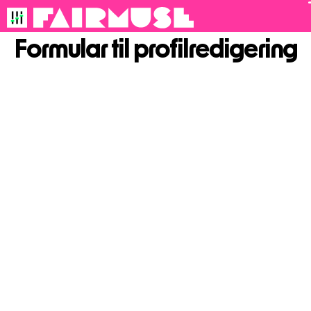
Til
Formular til profilredigering