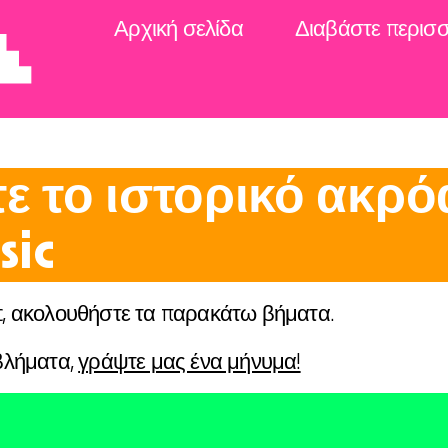
Αρχική σελίδα
Διαβάστε περισ
ε το ιστορικό ακρό
sic
c, ακολουθήστε τα παρακάτω βήματα.
βλήματα,
γράψτε μας ένα μήνυμα!