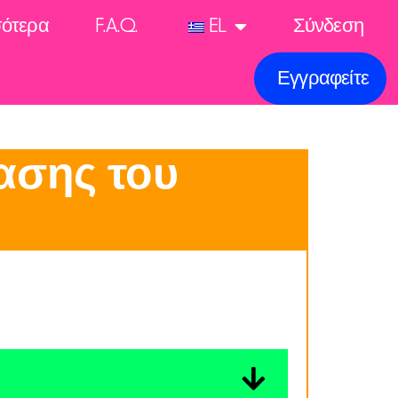
σότερα
F.A.Q.
EL
Σύνδεση
Εγγραφείτε
ασης του