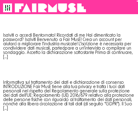
Per s
Casella di iscrizione
Iscriviti o accedi Bentornato! Ricordati di me Hai dimenticato la
password? Iscriviti Benvenuto a Fair MusE! Crea un account per
aiutarci a migliorare l'industria musicale! L'iscrizione è necessaria per
condividere dati musicali, partecipare a un'intervista o compilare un
sondaggio. Accetto la dichiarazione sottostante Prima di continuare,
[...]
Informativa sul trattamento dei dati e dichiarazione di consenso
Informativa sul trattamento dei dati e dichiarazione di consenso
INTRODUZIONE Fair MusE tiene alla tua privacy e tratta i tuoi dati
personali nel rispetto del Regolamento generale sulla protezione
dei dati dell'UE: Regolamento (UE) 2016/679 relativo alla protezione
delle persone fisiche con riguardo al trattamento dei dati personali,
nonché alla libera circolazione di tali dati (di seguito "GDPR"). Il Suo
[...]