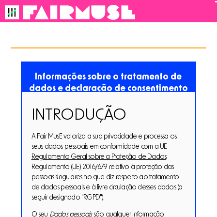
Inscrever-s
I
voltar a todos
Informações sobre o tratamento de
dados e declaração de consentimento
INTRODUÇÃO
A Fair MusE valoriza a sua privacidade e processa os
seus dados pessoais em conformidade com a UE
Regulamento Geral sobre a Proteção de Dados
:
Regulamento (UE) 2016/679 relativo à proteção das
pessoas singulares no que diz respeito ao tratamento
de dados pessoais e à livre circulação desses dados (a
seguir designado "RGPD").
O seu
Dados pessoais
são qualquer informação