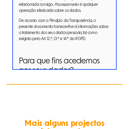
relacionada consigo.
Processamento
é qualquer
operação efectuada sobre os dados.
De acordo com o Princípio da Transparência, o
presente documento fornecer-lhe-á informações sobre
o tratamento dos seus dados pessoais, tal como
exigido pelo Art. 12.º, 13.º e 14.º do RGPD.
Para que fins acedemos
aos seus dados?
PRÓXIMO PROJETO
Os seus dados serão tratados no âmbito do projeto
FairMusE.
Quem somos e como nos
pode contactar?
Mais alguns projectos